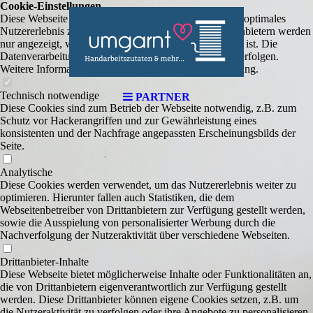
Cookie-Einstellungen
Diese Webseite verwendet Cookies, um Besuchern ein optimales
Nutzererlebnis zu bieten. Bestimmte Inhalte von Drittanbietern werden
nur angezeigt, wenn die entsprechende Option aktiviert ist. Die
Datenverarbeitung kann dann auch in einem Drittland erfolgen.
Weitere Informationen hierzu in der Datenschutzerklärung.
Technisch notwendige
PARTNER
Diese Cookies sind zum Betrieb der Webseite notwendig, z.B. zum
Schutz vor Hackerangriffen und zur Gewährleistung eines
konsistenten und der Nachfrage angepassten Erscheinungsbilds der
Seite.
Analytische
Diese Cookies werden verwendet, um das Nutzererlebnis weiter zu
optimieren. Hierunter fallen auch Statistiken, die dem
Webseitenbetreiber von Drittanbietern zur Verfügung gestellt werden,
sowie die Ausspielung von personalisierter Werbung durch die
Nachverfolgung der Nutzeraktivität über verschiedene Webseiten.
Drittanbieter-Inhalte
Diese Webseite bietet möglicherweise Inhalte oder Funktionalitäten an,
die von Drittanbietern eigenverantwortlich zur Verfügung gestellt
werden. Diese Drittanbieter können eigene Cookies setzen, z.B. um
die Nutzeraktivität zu verfolgen oder ihre Angebote zu personalisieren