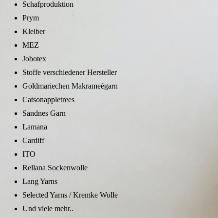
Schafproduktion
Prym
Kleiber
MEZ
Jobotex
Stoffe verschiedener Hersteller
Goldmariechen Makrameégarn
Catsonappletrees
Sandnes Garn
Lamana
Cardiff
ITO
Rellana Sockenwolle
Lang Yarns
Selected Yarns / Kremke Wolle
Und viele mehr..