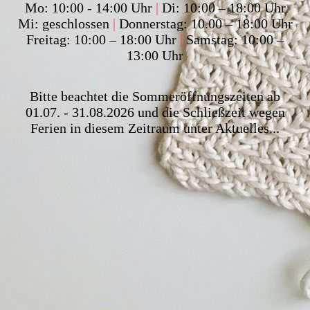
Mo: 10:00 - 14:00 Uhr
|
Di: 10:00 – 18:00 Uhr
Mi: geschlossen
|
Donnerstag: 10.00 – 18:00 Uhr
Freitag: 10:00 – 18:00 Uhr
|
Samstag: 10:00 –
13:00 Uhr
Bitte beachtet die Sommeröffnungszeiten ab
01.07. - 31.08.2026 und die Schließzeit wegen
Ferien in diesem Zeitraum unter Aktuelles...