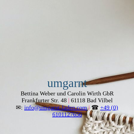
umgarnt
Bettina Weber und Carolin Wirth GbR
Frankfurter Str. 48
|
61118 Bad Vilbel
✉:
info@umgarnt-laden.com
|
☎
+49 (0)
6101127656